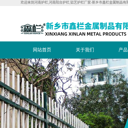
欢迎来到河南护栏,河南阳台护栏,铝艺护栏厂家-新乡市鑫栏金属制品有
网站首页
关于我们
产品
公司简介
河南
联系我们
河南
营业执照
河南铝
河南新型
河南
河南