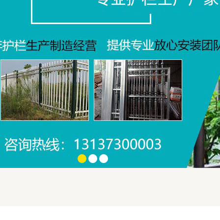
政道路护栏
百叶窗
PVC护栏
空调护栏
铁艺门
铝艺门
动伸缩门
护栏网
1
2
3