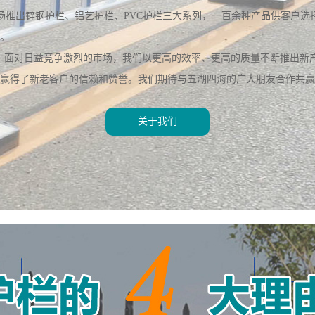
场推出锌钢护栏、铝艺
护栏
、PVC
护栏
三大系列，一百余种产品供客户选
。
，面对日益竞争激烈的市场，我们以更高的效率、更高的质量不断推出新
南PVC护栏
河南空调护栏
赢得了新老客户的信赖和赞誉。我们期待与五湖四海的广大朋友合作共赢
关于我们