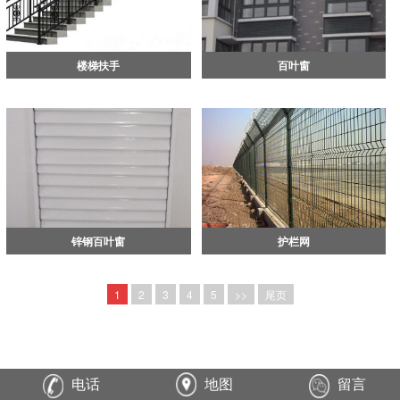
楼梯扶手
百叶窗
锌钢百叶窗
护栏网
1
2
3
4
5
>>
尾页
电话
地图
留言