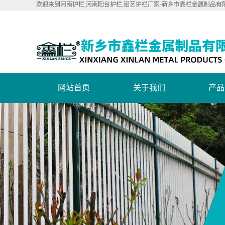
欢迎来到河南护栏,河南阳台护栏,铝艺护栏厂家-新乡市鑫栏金属制品有
网站首页
关于我们
产品
公司简介
阳
联系我们
锌
营业执照
铝合
新型锌
草
楼