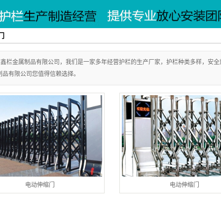
道路护栏
叶窗
门
VC护栏
调护栏
市鑫栏金属制品有限公司，我们是一家多年经营护栏的生产厂家，护栏种类多样，安全
制品有限公司您值得信赖选择。
艺门
艺门
伸缩门
栏网
电动伸缩门
电动伸缩门