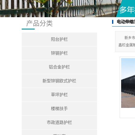
市政
百
电动伸缩
产品分类
P
空
新乡
阳台护栏
鑫栏金属
铁
锌钢护栏
铝
铝合金护栏
电动
新型锌钢欧式护栏
护
草坪护栏
楼梯扶手
市政道路护栏