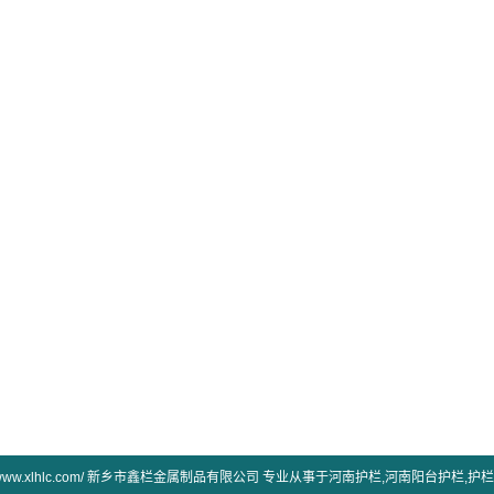
ttp://www.xlhlc.com/ 新乡市鑫栏金属制品有限公司 专业从事于
河南护栏
,
河南阳台护栏
,
护栏