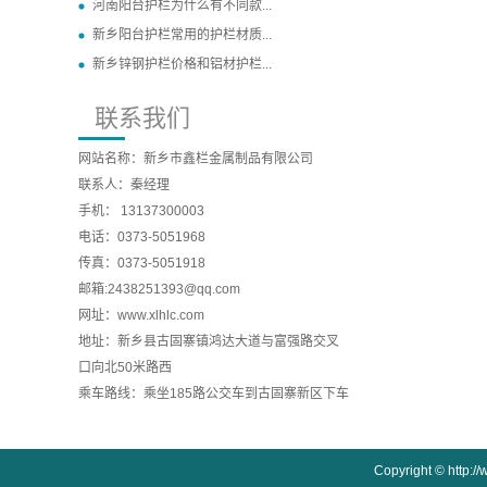
河南阳台护栏为什么有不同款...
新乡阳台护栏常用的护栏材质...
新乡锌钢护栏价格和铝材护栏...
联系我们
网站名称：新乡市鑫栏金属制品有限公司
联系人：秦经理
手机： 13137300003
电话：0373-5051968
传真：0373-5051918
邮箱:2438251393@qq.com
网址：www.xlhlc.com
地址：新乡县古固寨镇鸿达大道与富强路交叉
口向北50米路西
乘车路线：乘坐185路公交车到古固寨新区下车
Copyright © h