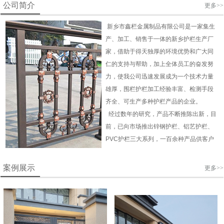
公司简介
更多>>
新乡市鑫栏金属制品有限公司是一家集生
产、加工、销售于一体的新乡护栏生产厂
家，借助于得天独厚的环境优势和广大同
仁的支持与帮助，加上全体员工的奋发努
力，使我公司迅速发展成为一个技术力量
雄厚，围栏护栏加工经验丰富、检测手段
齐全、可生产多种护栏产品的企业。
经过数年的研究，产品不断推陈出新，目
前，已向市场推出锌钢护栏、铝艺
护栏
、
PVC
护栏
三大系列，一百余种产品供客户
选择，产品被广泛用于城市道路、房产、
开发区、居民小区、园林及各类企事业单
案例展示
更多>>
位的装饰美化及安全防护工程。
我们自始至终坚持"品质优越、诚信为
本"的企业宗旨，面对日益竞争激烈的市
场，我们会以更高的效率、更高的质量不