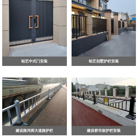
断推出新产品，满足广大顾客的需求。我
公司员工团结奋进，将会以严谨的工作作
风，优良的产品质量、完善的服务体系，
赢得了新老客户的信赖和赞誉。我们期待
与五湖四海的广大朋友合作共赢，共谋发
展，期待与您的合作。
铝艺中式门安装
铝艺别墅护栏安装
建设路河师大道路护栏
建设桥市政护栏安装