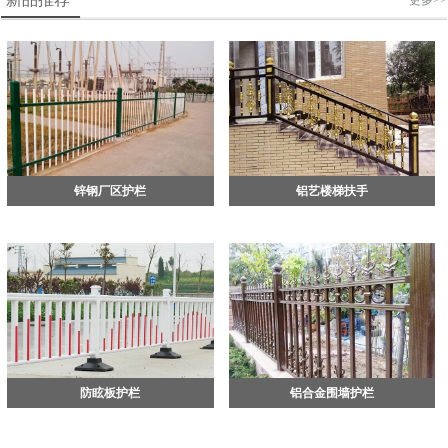
更多>>
锌钢厂区护栏
铝艺楼梯扶手
防眩板护栏
铝合金围墙护栏