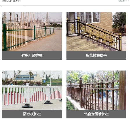
更多>>
锌钢厂区护栏
铝艺楼梯扶手
防眩板护栏
铝合金围墙护栏