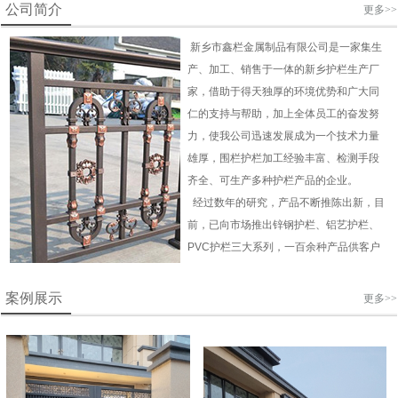
公司简介
更多>>
新乡市鑫栏金属制品有限公司是一家集生
产、加工、销售于一体的新乡护栏生产厂
家，借助于得天独厚的环境优势和广大同
仁的支持与帮助，加上全体员工的奋发努
力，使我公司迅速发展成为一个技术力量
雄厚，围栏护栏加工经验丰富、检测手段
齐全、可生产多种护栏产品的企业。
经过数年的研究，产品不断推陈出新，目
前，已向市场推出锌钢护栏、铝艺
护栏
、
PVC
护栏
三大系列，一百余种产品供客户
选择，产品被广泛用于城市道路、房产、
开发区、居民小区、园林及各类企事业单
案例展示
更多>>
位的装饰美化及安全防护工程。
我们自始至终坚持"品质优越、诚信为
本"的企业宗旨，面对日益竞争激烈的市
场，我们会以更高的效率、更高的质量不