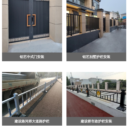
断推出新产品，满足广大顾客的需求。我
公司员工团结奋进，将会以严谨的工作作
风，优良的产品质量、完善的服务体系，
赢得了新老客户的信赖和赞誉。我们期待
与五湖四海的广大朋友合作共赢，共谋发
展，期待与您的合作。
铝艺中式门安装
铝艺别墅护栏安装
建设路河师大道路护栏
建设桥市政护栏安装