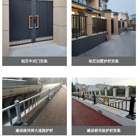
断推出新产品，满足广大顾客的需求。我
公司员工团结奋进，将会以严谨的工作作
风，优良的产品质量、完善的服务体系，
赢得了新老客户的信赖和赞誉。我们期待
与五湖四海的广大朋友合作共赢，共谋发
展，期待与您的合作。
铝艺中式门安装
铝艺别墅护栏安装
建设路河师大道路护栏
建设桥市政护栏安装