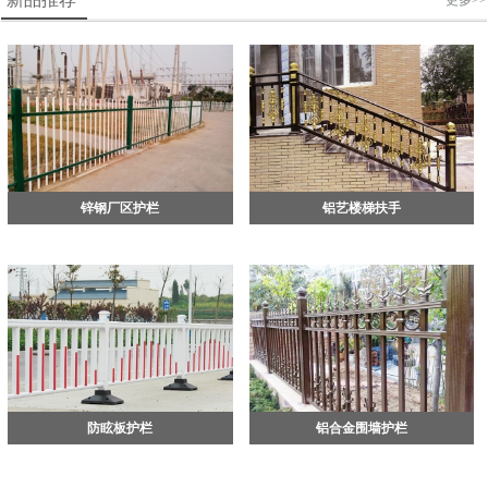
更多>>
锌钢厂区护栏
铝艺楼梯扶手
防眩板护栏
铝合金围墙护栏