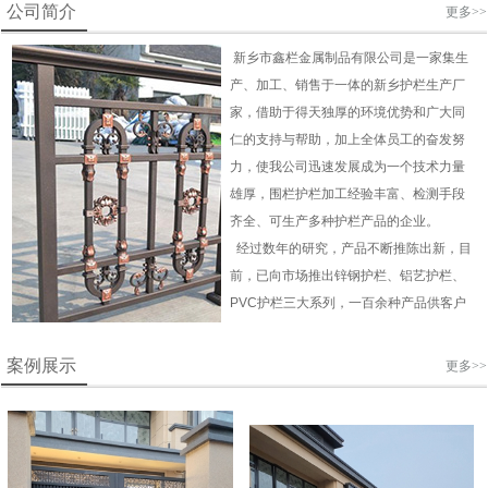
公司简介
更多>>
新乡市鑫栏金属制品有限公司是一家集生
产、加工、销售于一体的新乡护栏生产厂
家，借助于得天独厚的环境优势和广大同
仁的支持与帮助，加上全体员工的奋发努
力，使我公司迅速发展成为一个技术力量
雄厚，围栏护栏加工经验丰富、检测手段
齐全、可生产多种护栏产品的企业。
经过数年的研究，产品不断推陈出新，目
前，已向市场推出锌钢护栏、铝艺
护栏
、
PVC
护栏
三大系列，一百余种产品供客户
选择，产品被广泛用于城市道路、房产、
开发区、居民小区、园林及各类企事业单
案例展示
更多>>
位的装饰美化及安全防护工程。
我们自始至终坚持"品质优越、诚信为
本"的企业宗旨，面对日益竞争激烈的市
场，我们会以更高的效率、更高的质量不