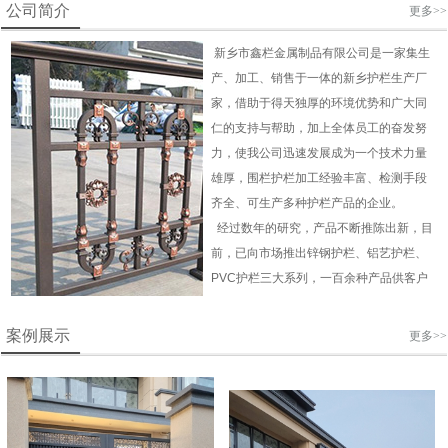
公司简介
更多>>
新乡市鑫栏金属制品有限公司是一家集生
产、加工、销售于一体的新乡护栏生产厂
家，借助于得天独厚的环境优势和广大同
仁的支持与帮助，加上全体员工的奋发努
力，使我公司迅速发展成为一个技术力量
雄厚，围栏护栏加工经验丰富、检测手段
齐全、可生产多种护栏产品的企业。
经过数年的研究，产品不断推陈出新，目
前，已向市场推出锌钢护栏、铝艺
护栏
、
PVC
护栏
三大系列，一百余种产品供客户
选择，产品被广泛用于城市道路、房产、
开发区、居民小区、园林及各类企事业单
案例展示
更多>>
位的装饰美化及安全防护工程。
我们自始至终坚持"品质优越、诚信为
本"的企业宗旨，面对日益竞争激烈的市
场，我们会以更高的效率、更高的质量不