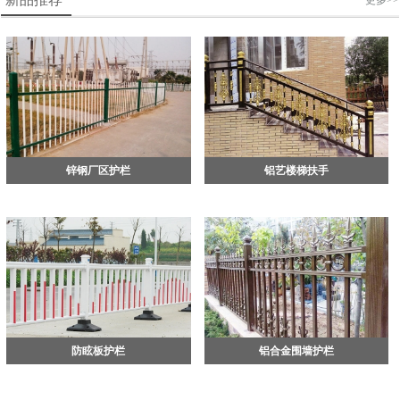
更多>>
锌钢厂区护栏
铝艺楼梯扶手
防眩板护栏
铝合金围墙护栏