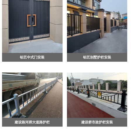
断推出新产品，满足广大顾客的需求。我
公司员工团结奋进，将会以严谨的工作作
风，优良的产品质量、完善的服务体系，
赢得了新老客户的信赖和赞誉。我们期待
与五湖四海的广大朋友合作共赢，共谋发
展，期待与您的合作。
铝艺中式门安装
铝艺别墅护栏安装
建设路河师大道路护栏
建设桥市政护栏安装